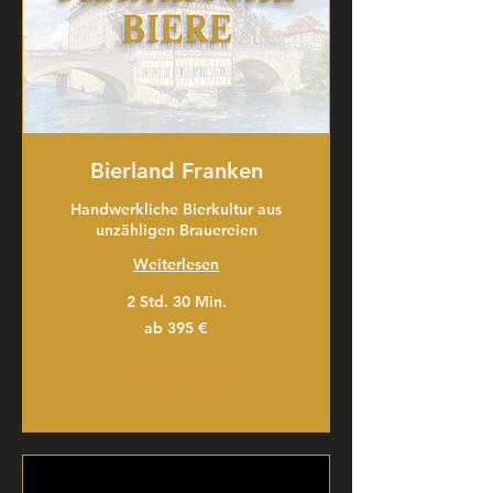
Bierland Franken
Handwerkliche Bierkultur aus
unzähligen Brauereien
Weiterlesen
2 Std. 30 Min.
ab
ab 395 €
395
€
Termin anfragen