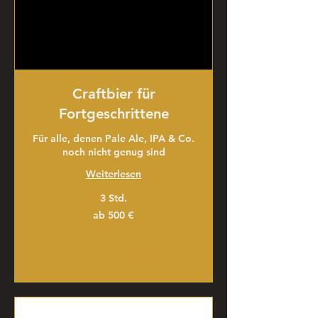
Craftbier für
Fortgeschrittene
Für alle, denen Pale Ale, IPA & Co.
noch nicht genug sind
Weiterlesen
3 Std.
ab
ab 500 €
500
€
Termin anfragen