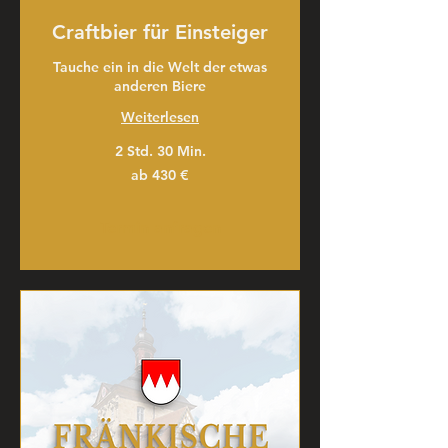
Craftbier für Einsteiger
Tauche ein in die Welt der etwas
anderen Biere
Weiterlesen
2 Std. 30 Min.
ab
ab 430 €
430
€
Termin anfragen