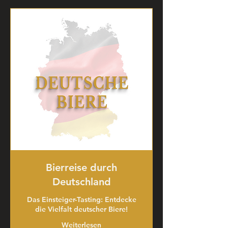
Bierreise durch
Deutschland
Das Einsteiger-Tasting: Entdecke
die Vielfalt deutscher Biere!
Weiterlesen