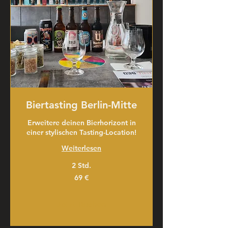
Biertasting Berlin-Mitte
Erweitere deinen Bierhorizont in
einer stylischen Tasting-Location!
Weiterlesen
2 Std.
69
69 €
Euro
Jetzt Buchen