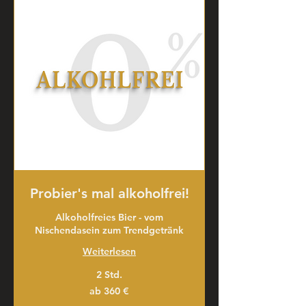
Probier's mal alkoholfrei!
Alkoholfreies Bier - vom
Nischendasein zum Trendgetränk
Weiterlesen
2 Std.
ab
ab 360 €
360
€