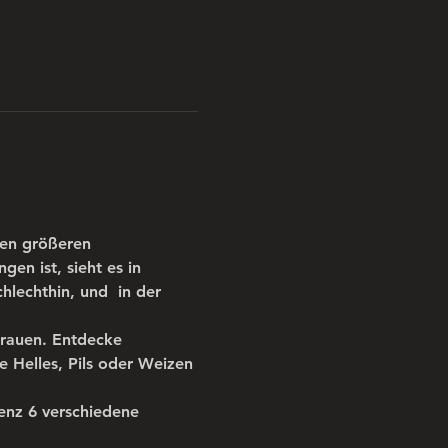
en größeren 
n ist, sieht es in 
lechthin, und  in der 
brauen. Entdecke 
e Helles, Pils oder Weizen 
enz 6 verschiedene 