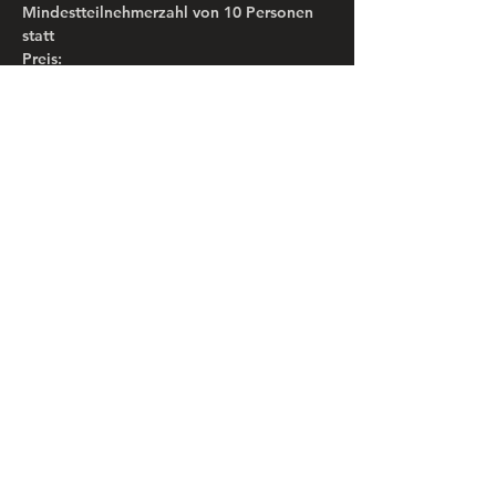
Mindestteilnehmerzahl von 10 Personen 
statt
Preis:
- pauschal 25 Euro für das Tasting inkl. 
Live-Moderation und 6 Bieren (je ca. 150 
ml)
Tickets
Verkauf beendet
Tickettyp
Bier Tasting im
AbenteuerPark
Mehr Infos
Preis
25,00 €