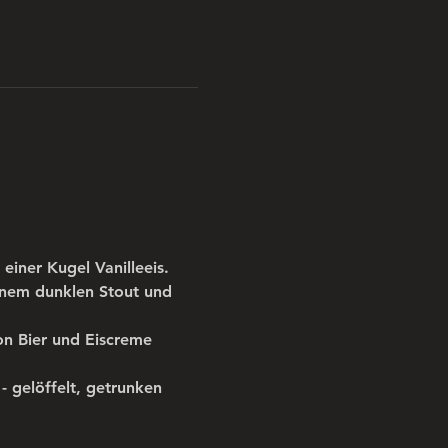
einer Kugel Vanilleeis.
inem dunklen Stout und 
on Bier und Eiscreme 
 gelöffelt, getrunken 