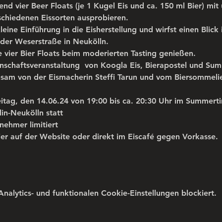
 vier Beer Floats (je 1 Kugel Eis und ca. 150 ml Bier) mit 
schiedenen Eissorten ausprobieren.
ine Einführung in die Eisherstellung und wirfst einen Blick 
der Weserstraße in Neukölln.
 vier Bier Floats beim moderierten Tasting genießen.
inschaftsveranstaltung  von Koogla Eis, Bierapostel und Su
am von der Eismacherin Steffi Tarun und vom Biersommelie
reitag, den 14.06.24 von 19:00 bis ca. 20:30 Uhr im Summert
lin-Neukölln statt
lnehmer limitiert
ier auf der Website oder direkt im Eiscafé gegen Vorkasse.
lytics- und funktionalen Cookie-Einstellungen blockiert.